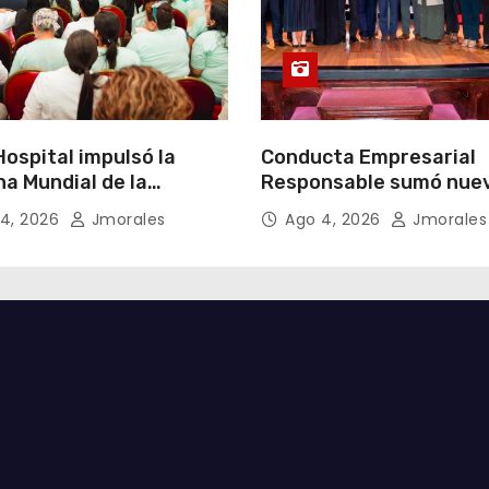
ospital impulsó la
Conducta Empresarial
a Mundial de la
Responsable sumó nue
cia Materna bajo el
miembros y fortaleció l
4, 2026
Jmorales
Ago 4, 2026
Jmorales
Un inicio sostenible en
integridad empresarial
ier circunstancia”
Ecuador