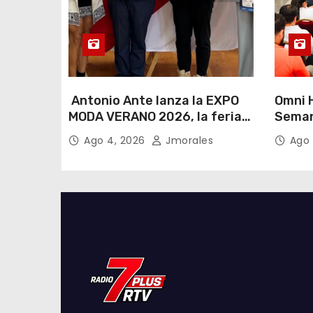
Antonio Ante lanza la EXPO
Omni H
MODA VERANO 2026, la feria
Seman
de moda e industria textil
Lactan
Ago 4, 2026
Jmorales
Ago 
más importante del Ecuador
lema “
cualqu