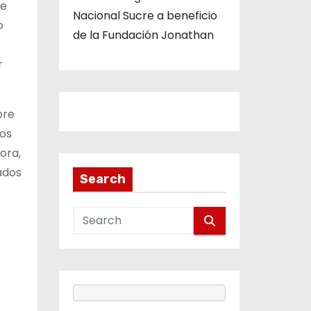
de
Nacional Sucre a beneficio
o
de la Fundación Jonathan
r
bre
los
ora,
ados
Search