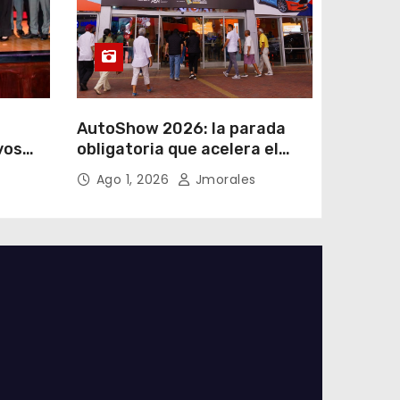
AutoShow 2026: la parada
vos
obligatoria que acelera el
a
mercado automotor
Ago 1, 2026
Jmorales
 en
ecuatoriano