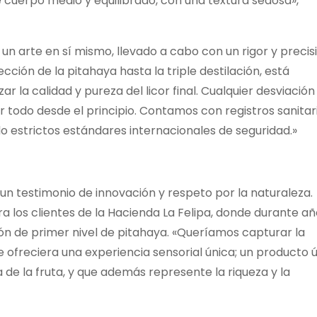
de cuerpo medio y equilibrado, con una textura sedosa»,
un arte en sí mismo, llevado a cabo con un rigor y precis
cción de la pitahaya hasta la triple destilación, está
la calidad y pureza del licor final. Cualquier desviación
ar todo desde el principio. Contamos con registros sanitar
do estrictos estándares internacionales de seguridad.»
 un testimonio de innovación y respeto por la naturaleza.
los clientes de la Hacienda La Felipa, donde durante añ
n de primer nivel de pitahaya. «Queríamos capturar la
e ofreciera una experiencia sensorial única; un producto 
ia de la fruta, y que además represente la riqueza y la