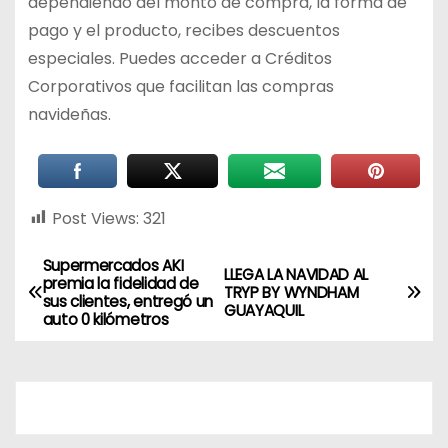
dependiendo del monto de compra, la forma de
pago y el producto, recibes descuentos
especiales. Puedes acceder a Créditos
Corporativos que facilitan las compras
navideñas.
Post Views:
321
Supermercados AKI
LLEGA LA NAVIDAD AL
premia la fidelidad de
TRYP BY WYNDHAM
sus clientes, entregó un
GUAYAQUIL
auto 0 kilómetros