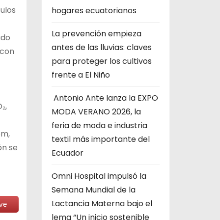
culos
hogares ecuatorianos
La prevención empieza
ado
antes de las lluvias: claves
 con
para proteger los cultivos
frente a El Niño
Antonio Ante lanza la EXPO
₂,
MODA VERANO 2026, la
feria de moda e industria
om,
textil más importante del
ón se
Ecuador
Omni Hospital impulsó la
Semana Mundial de la
Lactancia Materna bajo el
ve
lema “Un inicio sostenible