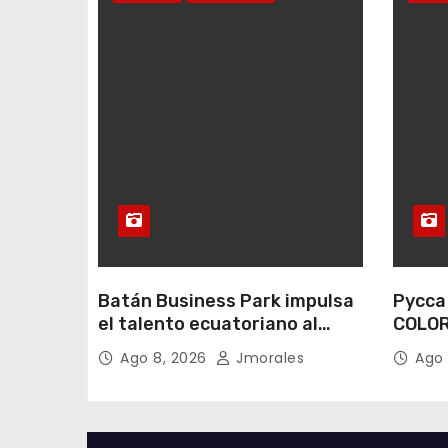
Batán Business Park impulsa
Pycca
el talento ecuatoriano al
COLOR
respaldar a los dos mejores
inspir
Ago 8, 2026
Jmorales
Ago 
jugadores de pádel del país
de mi
ecuat