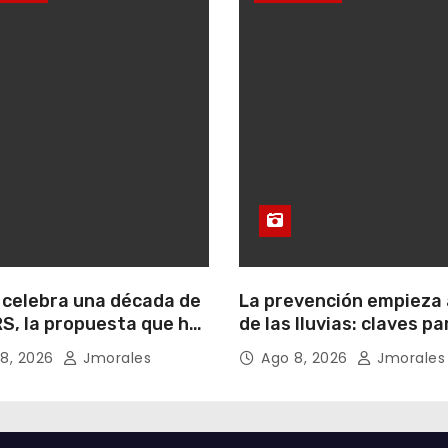
 celebra una década de
La prevención empieza
S, la propuesta que ha
de las lluvias: claves pa
ado la transformación
proteger los cultivos f
8, 2026
Jmorales
Ago 8, 2026
Jmorales
les de hogares
El Niño
orianos