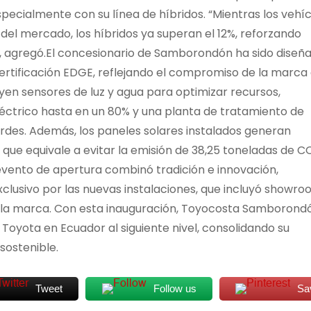
pecialmente con su línea de híbridos. “Mientras los vehí
el mercado, los híbridos ya superan el 12%, reforzando
e”, agregó.El concesionario de Samborondón ha sido diseñ
ertificación EDGE, reflejando el compromiso de la marca
yen sensores de luz y agua para optimizar recursos,
éctrico hasta en un 80% y una planta de tratamiento de
erdes. Además, los paneles solares instalados generan
ue equivale a evitar la emisión de 38,25 toneladas de CO
evento de apertura combinó tradición e innovación,
xclusivo por las nuevas instalaciones, que incluyó showro
 de la marca. Con esta inauguración, Toyocosta Samborond
Toyota en Ecuador al siguiente nivel, consolidando su
sostenible.
Tweet
Follow us
Sa