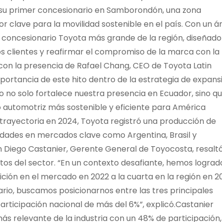
 su primer concesionario en Samborondón, una zona
r clave para la movilidad sostenible en el país. Con un á
l concesionario Toyota más grande de la región, diseñado
os clientes y reafirmar el compromiso de la marca con la
ó con la presencia de Rafael Chang, CEO de Toyota Latin
portancia de este hito dentro de la estrategia de expans
 no solo fortalece nuestra presencia en Ecuador, sino q
ro automotriz más sostenible y eficiente para América
trayectoria en 2024, Toyota registró una producción de
idades en mercados clave como Argentina, Brasil y
n Diego Castanier, Gerente General de Toyocosta, resaltó
tos del sector. “En un contexto desafiante, hemos lograd
ción en el mercado en 2022 a la cuarta en la región en 2
rio, buscamos posicionarnos entre las tres principales
articipación nacional de más del 6%”, explicó.Castanier
s relevante de la industria con un 48% de participación,