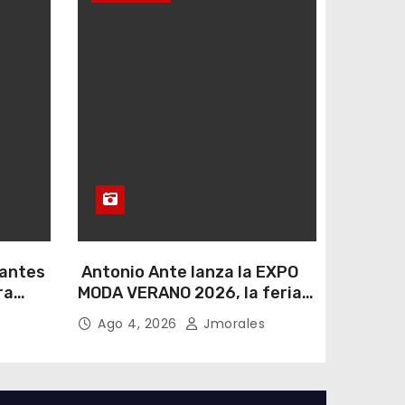
 antes
Antonio Ante lanza la EXPO
ra
MODA VERANO 2026, la feria
rente a
de moda e industria textil
Ago 4, 2026
Jmorales
más importante del Ecuador