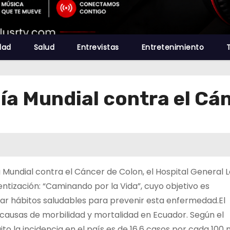
dad
Salud
Entrevistas
Entretenimiento
ía Mundial contra el Cá
Mundial contra el Cáncer de Colon, el Hospital General L
tización: “Caminando por la Vida”, cuyo objetivo es
tar hábitos saludables para prevenir esta enfermedad.El
 causas de morbilidad y mortalidad en Ecuador. Según el
o la incidencia en el país es de 16,6 casos por cada 100 m