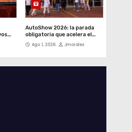
AutoShow 2026: la parada
vos
obligatoria que acelera el
a
mercado automotor
Ago 1, 2026
Jmorales
 en
ecuatoriano