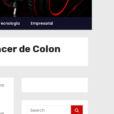
Tecnología
Empresarial
ncer de Colon
os
il