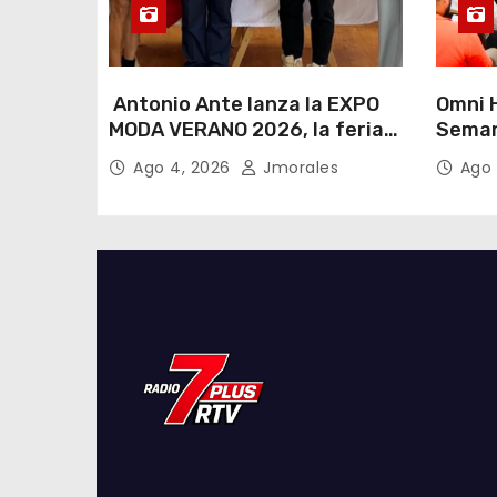
Antonio Ante lanza la EXPO
Omni H
MODA VERANO 2026, la feria
Seman
de moda e industria textil
Lactan
Ago 4, 2026
Jmorales
Ago 
más importante del Ecuador
lema “
cualqu