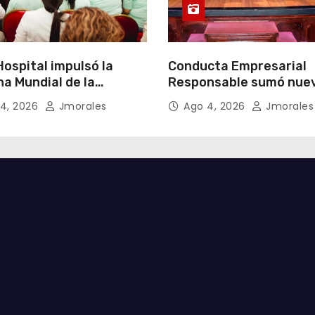
ospital impulsó la
Conducta Empresarial
a Mundial de la
Responsable sumó nue
cia Materna bajo el
miembros y fortaleció l
4, 2026
Jmorales
Ago 4, 2026
Jmorales
Un inicio sostenible en
integridad empresarial
ier circunstancia”
Ecuador