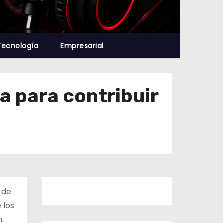
Tecnología
Empresarial
a para contribuir
 de
 los
n