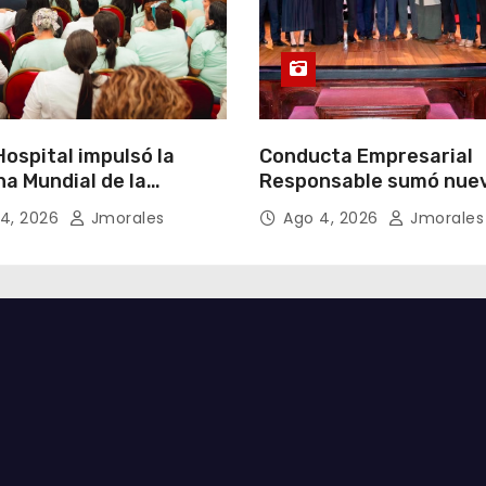
ospital impulsó la
Conducta Empresarial
a Mundial de la
Responsable sumó nue
cia Materna bajo el
miembros y fortaleció l
4, 2026
Jmorales
Ago 4, 2026
Jmorales
Un inicio sostenible en
integridad empresarial
ier circunstancia”
Ecuador