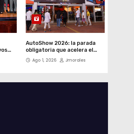
AutoShow 2026: la parada
vos
obligatoria que acelera el
a
mercado automotor
Ago 1, 2026
Jmorales
 en
ecuatoriano