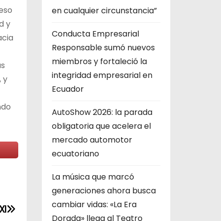
ceso
en cualquier circunstancia”
d y
Conducta Empresarial
acia
Responsable sumó nuevos
miembros y fortaleció la
as
integridad empresarial en
 y
Ecuador
ndo
AutoShow 2026: la parada
obligatoria que acelera el
mercado automotor
ecuatoriano
La música que marcó
generaciones ahora busca
cambiar vidas: «La Era
XI
Dorada» llega al Teatro