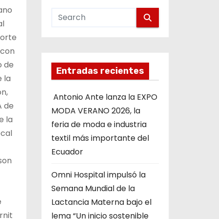
iano
al
porte
 con
o de
Entradas recientes
 la
ón,
Antonio Ante lanza la EXPO
A de
MODA VERANO 2026, la
e la
feria de moda e industria
ocal
textil más importante del
Ecuador
son
Omni Hospital impulsó la
Semana Mundial de la
e
Lactancia Materna bajo el
rnit
lema “Un inicio sostenible