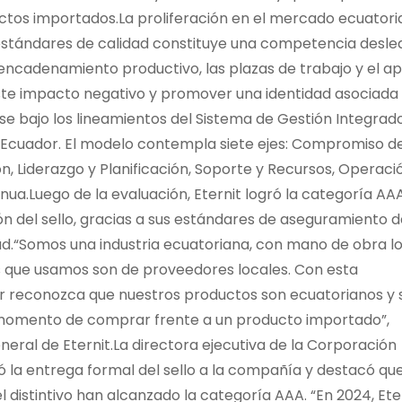
ctos importados.La proliferación en el mercado ecuator
estándares de calidad constituye una competencia desle
l encadenamiento productivo, las plazas de trabajo y el a
ste impacto negativo y promover una identidad asociada
rse bajo los lineamientos del Sistema de Gestión Integrad
 Ecuador. El modelo contempla siete ejes: Compromiso de
n, Liderazgo y Planificación, Soporte y Recursos, Operaci
ua.Luego de la evaluación, Eternit logró la categoría AA
ón del sello, gracias a sus estándares de aseguramiento d
ad.“Somos una industria ecuatoriana, con mano de obra l
s que usamos son de proveedores locales. Con esta
or reconozca que nuestros productos son ecuatorianos y 
al momento de comprar frente a un producto importado”,
eral de Eternit.La directora ejecutiva de la Corporación
ó la entrega formal del sello a la compañía y destacó qu
l distintivo han alcanzado la categoría AAA. “En 2024, Ete