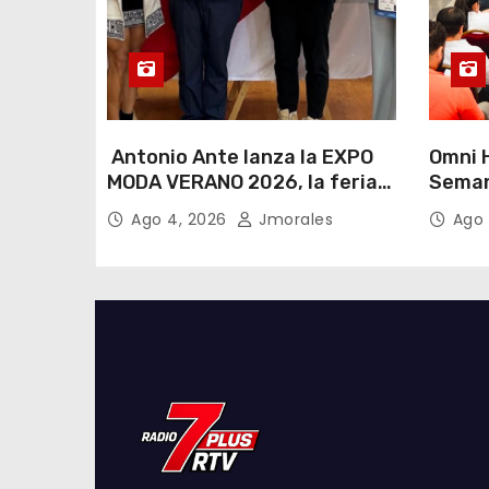
Antonio Ante lanza la EXPO
Omni H
MODA VERANO 2026, la feria
Seman
de moda e industria textil
Lactan
Ago 4, 2026
Jmorales
Ago 
más importante del Ecuador
lema “
cualqu