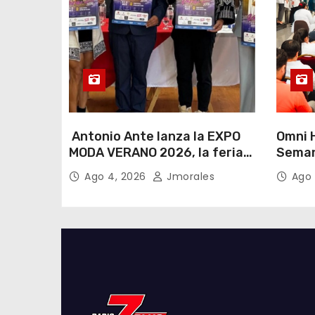
Antonio Ante lanza la EXPO
Omni H
MODA VERANO 2026, la feria
Seman
de moda e industria textil
Lactan
Ago 4, 2026
Jmorales
Ago 
más importante del Ecuador
lema “
cualqu