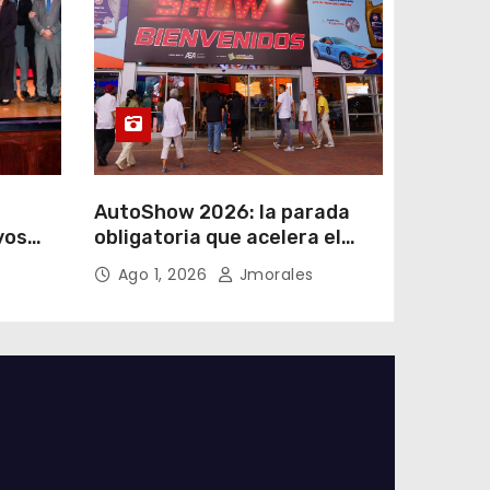
AutoShow 2026: la parada
vos
obligatoria que acelera el
a
mercado automotor
Ago 1, 2026
Jmorales
 en
ecuatoriano