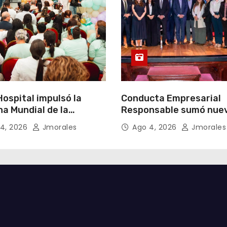
ospital impulsó la
Conducta Empresarial
a Mundial de la
Responsable sumó nue
cia Materna bajo el
miembros y fortaleció l
4, 2026
Jmorales
Ago 4, 2026
Jmorales
Un inicio sostenible en
integridad empresarial
ier circunstancia”
Ecuador