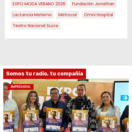
EXPO MODA VERANO 2026
Fundación Jonathan
Lactancia Materna
Metrocar
Omni Hospital
Teatro Nacional Sucre
Somos tu radio, tu compañía
EMPRESARIAL