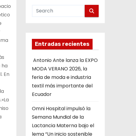
pacio
ético
e
y
tima
Entradas recientes
ás
Antonio Ante lanza la EXPO
ä ha
MODA VERANO 2026, la
. En
feria de moda e industria
textil más importante del
la
Ecuador
.»La
miso
Omni Hospital impulsó la
a
Semana Mundial de la
Lactancia Materna bajo el
lema “Un inicio sostenible