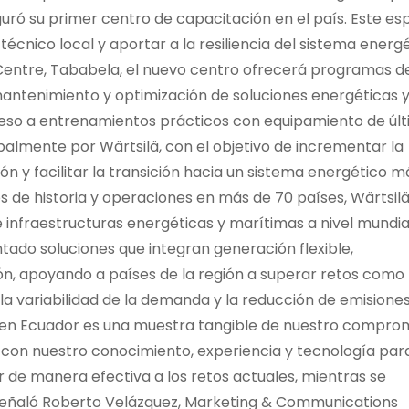
guró su primer centro de capacitación en el país. Este es
écnico local y aportar a la resiliencia del sistema energ
Centre, Tababela, el nuevo centro ofrecerá programas d
antenimiento y optimización de soluciones energéticas 
ceso a entrenamientos prácticos con equipamiento de úl
almente por Wärtsilä, con el objetivo de incrementar la
ón y facilitar la transición hacia un sistema energético m
s de historia y operaciones en más de 70 países, Wärtsil
 infraestructuras energéticas y marítimas a nivel mundial
ado soluciones que integran generación flexible,
ón, apoyando a países de la región a superar retos como 
la variabilidad de la demanda y la reducción de emisiones
 en Ecuador es una muestra tangible de nuestro compro
r con nuestro conocimiento, experiencia y tecnología par
 de manera efectiva a los retos actuales, mientras se
 señaló Roberto Velázquez, Marketing & Communications