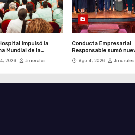
ospital impulsó la
Conducta Empresarial
a Mundial de la
Responsable sumó nue
cia Materna bajo el
miembros y fortaleció l
4, 2026
Jmorales
Ago 4, 2026
Jmorales
Un inicio sostenible en
integridad empresarial
ier circunstancia”
Ecuador