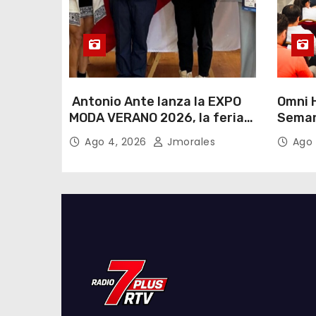
Antonio Ante lanza la EXPO
Omni H
MODA VERANO 2026, la feria
Seman
de moda e industria textil
Lactan
Ago 4, 2026
Jmorales
Ago 
más importante del Ecuador
lema “
cualqu