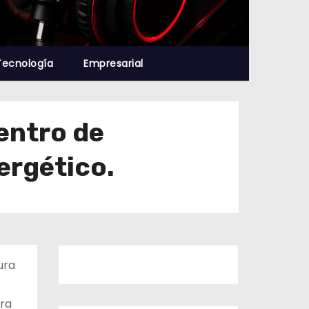
Tecnología
Empresarial
entro de
ergético.
ura
ara