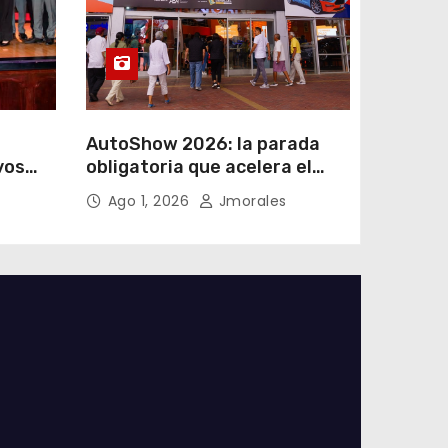
AutoShow 2026: la parada
vos
obligatoria que acelera el
a
mercado automotor
Ago 1, 2026
Jmorales
 en
ecuatoriano