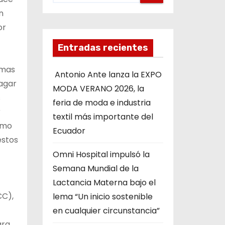
n
or
Entradas recientes
omas
Antonio Ante lanza la EXPO
pagar
MODA VERANO 2026, la
s
feria de moda e industria
r
textil más importante del
omo
Ecuador
estos
Omni Hospital impulsó la
Semana Mundial de la
Lactancia Materna bajo el
CC),
lema “Un inicio sostenible
en cualquier circunstancia”
ara