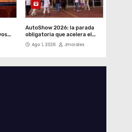
AutoShow 2026: la parada
vos
obligatoria que acelera el
a
mercado automotor
Ago 1, 2026
Jmorales
 en
ecuatoriano