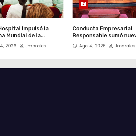
ospital impulsó la
Conducta Empresarial
a Mundial de la
Responsable sumó nue
cia Materna bajo el
miembros y fortaleció l
4, 2026
Jmorales
Ago 4, 2026
Jmorales
Un inicio sostenible en
integridad empresarial
ier circunstancia”
Ecuador