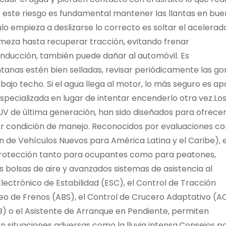
 este riesgo es fundamental mantener las llantas en bue
culo empieza a deslizarse lo correcto es soltar el acelerad
rmeza hasta recuperar tracción, evitando frenar
onducción, también puede dañar al automóvil. Es
tanas estén bien selladas, revisar periódicamente las g
r bajo techo. Si el agua llega al motor, lo más seguro es a
especializada en lugar de intentar encenderlo otra vez.Lo
V de última generación, han sido diseñados para ofrece
ier condición de manejo. Reconocidos por evaluaciones c
n de Vehículos Nuevos para América Latina y el Caribe), 
rotección tanto para ocupantes como para peatones,
s bolsas de aire y avanzados sistemas de asistencia al
ectrónico de Estabilidad (ESC), el Control de Tracción
ueo de Frenos (ABS), el Control de Crucero Adaptativo (A
 o el Asistente de Arranque en Pendiente, permiten
en situaciones adversas como la lluvia intensa.Consejos p