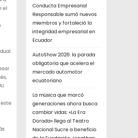
Conducta Empresarial
 el
Responsable sumó nuevos
miembros y fortaleció la
e
integridad empresarial en
Ecuador
dual:
AutoShow 2026: la parada
obligatoria que acelera el
esar
mercado automotor
és,
ecuatoriano
Al
La música que marcó
 este
generaciones ahora busca
cambiar vidas: «La Era
Dorada» llega al Teatro
ás
Nacional Sucre a beneficio