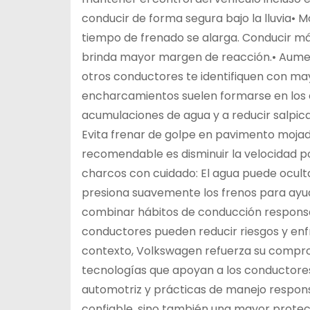
conducir de forma segura bajo la lluvia• M
tiempo de frenado se alarga. Conducir má
brinda mayor margen de reacción.• Aumenta
otros conductores te identifiquen con mayor
encharcamientos suelen formarse en los ex
acumulaciones de agua y a reducir salpic
Evita frenar de golpe en pavimento mojad
recomendable es disminuir la velocidad 
charcos con cuidado: El agua puede oculta
presiona suavemente los frenos para ayu
combinar hábitos de conducción responsab
conductores pueden reducir riesgos y enf
contexto, Volkswagen refuerza su comprom
tecnologías que apoyan a los conductores
automotriz y prácticas de manejo respon
confiable, sino también una mayor protec