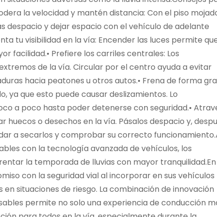
odera la velocidad y mantén distancia: Con el piso mojado
s despacio y dejar espacio con el vehículo de adelante
 tu visibilidad en la vía: Encender las luces permite qu
 facilidad.• Prefiere los carriles centrales: Los
tremos de la vía. Circular por el centro ayuda a evitar
aduras hacia peatones u otros autos.• Frena de forma gra
o, ya que esto puede causar deslizamientos. Lo
poco a poco hasta poder detenerse con seguridad.• Atrav
r huecos o desechos en la vía. Pásalos despacio y, despu
dar a secarlos y comprobar su correcto funcionamiento.
les con la tecnología avanzada de vehículos, los
rentar la temporada de lluvias con mayor tranquilidad.En
iso con la seguridad vial al incorporar en sus vehículos
 en situaciones de riesgo. La combinación de innovación
sables permite no solo una experiencia de conducción m
ción para todos en la vía, especialmente durante la