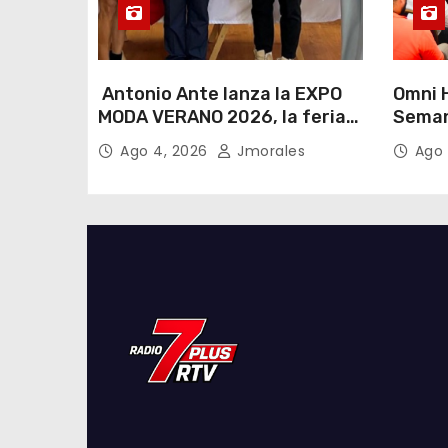
Antonio Ante lanza la EXPO
Omni H
MODA VERANO 2026, la feria
Seman
de moda e industria textil
Lactan
Ago 4, 2026
Jmorales
Ago 
más importante del Ecuador
lema “
cualqu