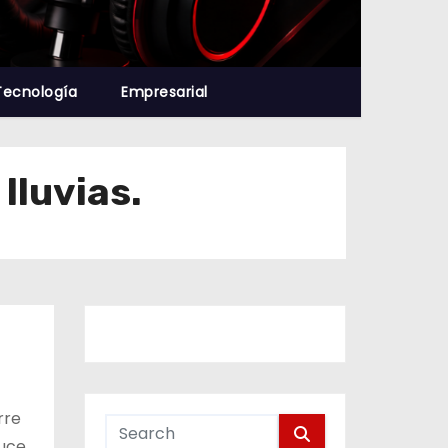
Tecnología
Empresarial
lluvias.
rre
duce