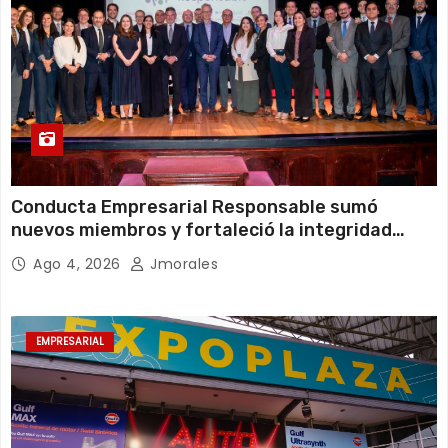
Conducta Empresarial Responsable sumó
nuevos miembros y fortaleció la integridad
empresarial en Ecuador
Ago 4, 2026
Jmorales
EMPRESARIAL