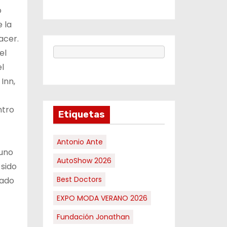
o
 la
acer.
el
l
Inn,
ntro
Etiquetas
Antonio Ante
 uno
AutoShow 2026
 sido
Best Doctors
gado
EXPO MODA VERANO 2026
Fundación Jonathan