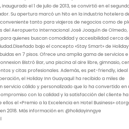
, inaugurado el 1 de julio de 2013, se convirtió en el segund
or. Su apertura marcó un hito en la industria hotelera de
conveniente tanto para viajeros de negocios como de pl
s del Aeropuerto Internacional José Joaquín de Olmedo, 
 para quienes buscan comodidad y accesibilidad cerca de
ciudad.Diseñado bajo el concepto «Stay Smart» de Holiday 
ibuidas en 7 pisos. Ofrece una amplia gama de servicios e
nnexion Bistró Bar, una piscina al aire libre, gimnasio, ce
tos y citas profesionales. Además, es pet-friendly, ideal
operación, el Holiday Inn Guayaquil ha recibido a miles de
servicio cálido y personalizado que lo ha convertido en
compromiso con la calidad y la satisfacción del cliente ha
ellos el «Premio a la Excelencia en Hotel Business» otor
en 2018. Más información en: @holidayinngye
l