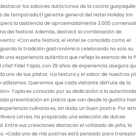
 destacar los sabores autóctonos de la cocina guayaquile
 de temporada.El gerente general del Hotel Holiday Inn
 espera la asistencia de aproximadamente 3.000 comensal
na del festival. Además, destacó la combinación de
evento: «Con este festival, el Hotel se consolida como el
e guarda la tradición gastronómica celebrando no solo su
o una experiencia auténtica que refleja la esencia de la 
l chef Fidel Tapia, con 29 años de experiencia, asegura qu
da uno de sus platos. «La textura y el sabor de nuestros p
ue utilizamos. Queremos que cada visitante disfrute de la
ón». Tapia es conocido por su dedicación a la autenticid
ada presentación en platos que van desde la guatita hast
experiencia culinaria es, sin duda, un buen postre. Por est
 Rivera Larrea, ha preparado una selección de dulces
al. Entre sus creaciones destacan el volteado de piña, la
so. «Cada uno de mis postres está pensado para transpor