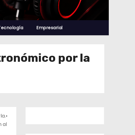
Tecnología
Empresarial
stronómico por la
la.•
 al