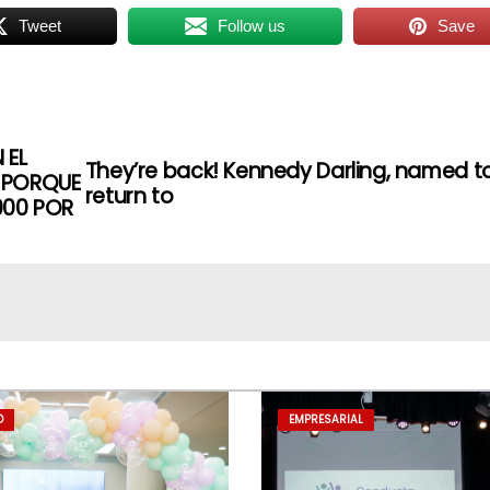
Tweet
Follow us
Save
 EL
They’re back! Kennedy Darling, named t
S PORQUE
return to
000 POR
D
EMPRESARIAL