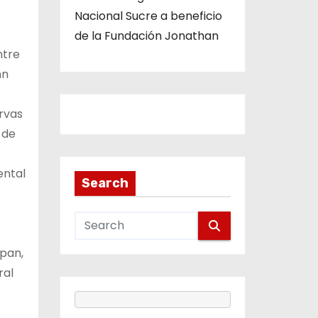
Nacional Sucre a beneficio
de la Fundación Jonathan
ntre
nn
ervas
 de
ental
Search
e
 pan,
ral