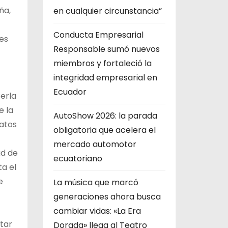
ña,
en cualquier circunstancia”
Conducta Empresarial
es
Responsable sumó nuevos
miembros y fortaleció la
integridad empresarial en
Ecuador
Perla
e la
AutoShow 2026: la parada
latos
obligatoria que acelera el
mercado automotor
ad de
ecuatoriano
a el
e
La música que marcó
generaciones ahora busca
cambiar vidas: «La Era
tar
Dorada» llega al Teatro