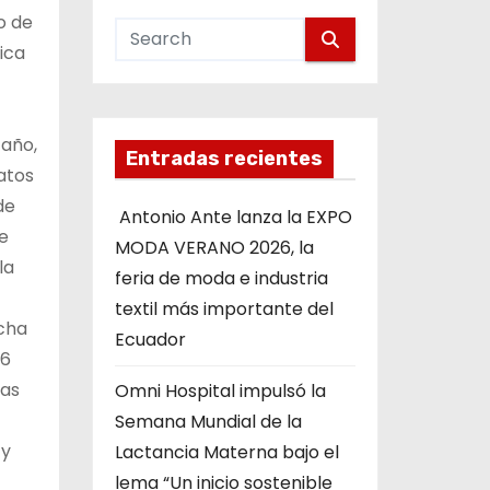
o de
rica
 año,
Entradas recientes
atos
de
Antonio Ante lanza la EXPO
e
MODA VERANO 2026, la
la
feria de moda e industria
textil más importante del
icha
Ecuador
26
ras
Omni Hospital impulsó la
Semana Mundial de la
 y
Lactancia Materna bajo el
lema “Un inicio sostenible