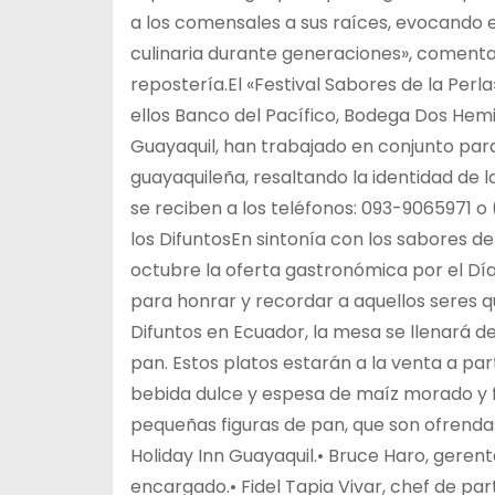
a los comensales a sus raíces, evocando 
culinaria durante generaciones», comenta 
repostería.El «Festival Sabores de la Per
ellos Banco del Pacífico, Bodega Dos Hemisf
Guayaquil, han trabajado en conjunto para 
guayaquileña, resaltando la identidad de la
se reciben a los teléfonos: 093-9065971 o
los DifuntosEn sintonía con los sabores de
octubre la oferta gastronómica por el Dí
para honrar y recordar a aquellos seres q
Difuntos en Ecuador, la mesa se llenará d
pan. Estos platos estarán a la venta a par
bebida dulce y espesa de maíz morado y fru
pequeñas figuras de pan, que son ofrendas 
Holiday Inn Guayaquil.• Bruce Haro, geren
encargado.• Fidel Tapia Vivar, chef de par