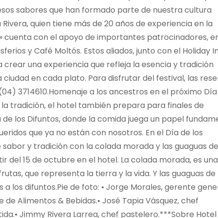
esos sabores que han formado parte de nuestra cultura
Rivera, quien tiene más de 20 años de experiencia en la
la» cuenta con el apoyo de importantes patrocinadores, e
erios y Café Moltós. Estos aliados, junto con el Holiday I
crear una experiencia que refleja la esencia y tradición
 ciudad en cada plato. Para disfrutar del festival, las res
 (04) 3714610.Homenaje a los ancestros en el próximo Día
 la tradición, el hotel también prepara para finales de
a de los Difuntos, donde la comida juega un papel fundam
ueridos que ya no están con nosotros. En el Día de los
e sabor y tradición con la colada morada y las guaguas d
tir del 15 de octubre en el hotel. La colada morada, es una
tas, que representa la tierra y la vida. Y las guaguas de
a los difuntos.Pie de foto: • Jorge Morales, gerente gene
te de Alimentos & Bebidas.• José Tapia Vásquez, chef
tida.• Jimmy Rivera Larrea, chef pastelero.***Sobre Hotel