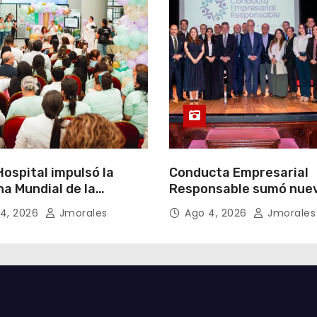
ospital impulsó la
Conducta Empresarial
a Mundial de la
Responsable sumó nue
cia Materna bajo el
miembros y fortaleció l
4, 2026
Jmorales
Ago 4, 2026
Jmorales
Un inicio sostenible en
integridad empresarial
ier circunstancia”
Ecuador