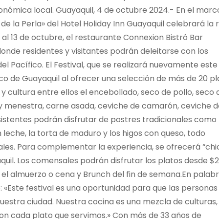
onómica local. Guayaquil, 4 de octubre 2024.- En el marc
 de la Perla» del Hotel Holiday Inn Guayaquil celebrará la 
 al 13 de octubre, el restaurante Connexion Bistró Bar
donde residentes y visitantes podrán deleitarse con los
l Pacífico. El Festival, que se realizará nuevamente este
o de Guayaquil al ofrecer una selección de más de 20 pl
 y cultura entre ellos el encebollado, seco de pollo, seco 
z y menestra, carne asada, ceviche de camarón, ceviche d
sistentes podrán disfrutar de postres tradicionales como 
n leche, la torta de maduro y los higos con queso, todo
ales. Para complementar la experiencia, se ofrecerá “ch
quil. Los comensales podrán disfrutar los platos desde $
 el almuerzo o cena y Brunch del fin de semana.En palab
 «Este festival es una oportunidad para que las personas
estra ciudad. Nuestra cocina es una mezcla de culturas,
on cada plato que servimos.» Con más de 33 años de