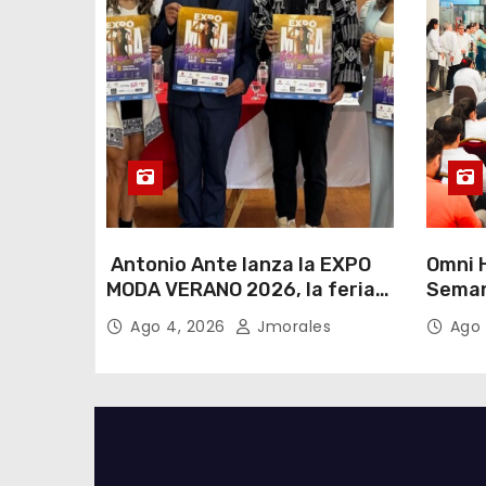
Antonio Ante lanza la EXPO
Omni H
MODA VERANO 2026, la feria
Seman
de moda e industria textil
Lactan
Ago 4, 2026
Jmorales
Ago 
más importante del Ecuador
lema “
cualqu