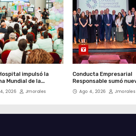
ospital impulsó la
Conducta Empresarial
a Mundial de la
Responsable sumó nue
cia Materna bajo el
miembros y fortaleció l
4, 2026
Jmorales
Ago 4, 2026
Jmorales
Un inicio sostenible en
integridad empresarial
ier circunstancia”
Ecuador