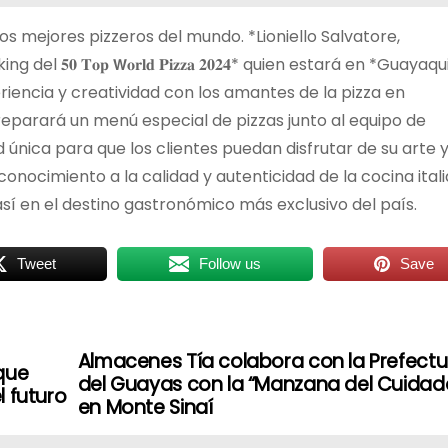
los mejores pizzeros del mundo. *Lioniello Salvatore,
 𝟓𝟎 𝐓𝐨𝐩 𝗪𝐨𝐫𝐥𝐝 𝐏𝐢𝐳𝐳𝐚 𝟐𝟎𝟐𝟒* quien estará en *Guayaqu
riencia y creatividad con los amantes de la pizza en
eparará un menú especial de pizzas junto al equipo de
 única para que los clientes puedan disfrutar de su arte 
econocimiento a la calidad y autenticidad de la cocina ital
así en el destino gastronómico más exclusivo del país.
Tweet
Follow us
Save
Almacenes Tía colabora con la Prefectu
que
del Guayas con la “Manzana del Cuidad
l futuro
en Monte Sinaí