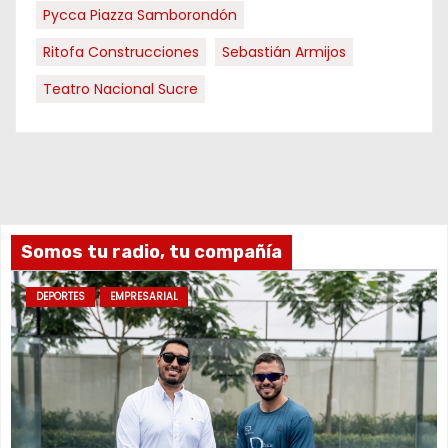
Pycca Piazza Samborondón
Ritofa Construcciones
Sebastián Armijos
Teatro Nacional Sucre
Somos tu radio, tu compañía
DEPORTES
EMPRESARIAL