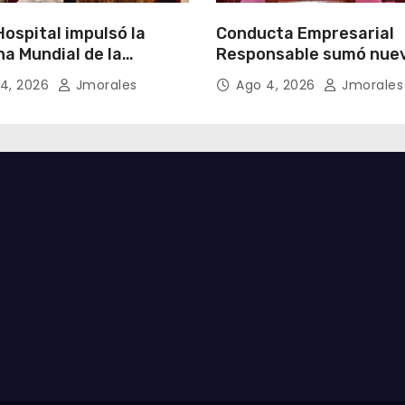
ospital impulsó la
Conducta Empresarial
a Mundial de la
Responsable sumó nue
cia Materna bajo el
miembros y fortaleció l
4, 2026
Jmorales
Ago 4, 2026
Jmorales
Un inicio sostenible en
integridad empresarial
ier circunstancia”
Ecuador