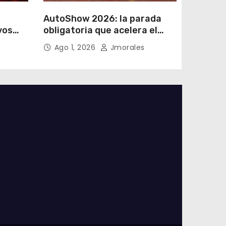
AutoShow 2026: la parada
vos
obligatoria que acelera el
a
mercado automotor
Ago 1, 2026
Jmorales
 en
ecuatoriano