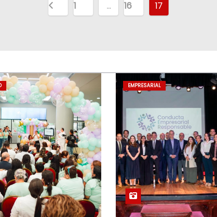
1
…
16
17
D
EMPRESARIAL