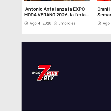
Antonio Ante lanza la EXPO
Omni H
MODA VERANO 2026, la feria
Seman
de moda e industria textil
Lactan
Ago 4, 2026
Jmorales
Ago 
más importante del Ecuador
lema “
cualqu