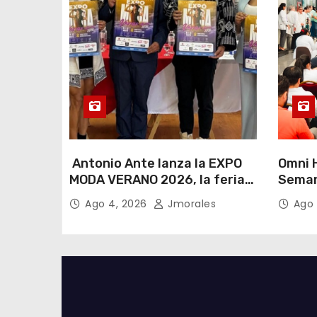
Antonio Ante lanza la EXPO
Omni H
MODA VERANO 2026, la feria
Seman
de moda e industria textil
Lactan
Ago 4, 2026
Jmorales
Ago 
más importante del Ecuador
lema “
cualqu