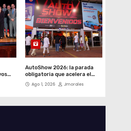
AutoShow 2026: la parada
vos
obligatoria que acelera el
a
mercado automotor
Ago 1, 2026
Jmorales
 en
ecuatoriano