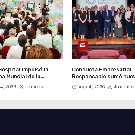
ospital impulsó la
Conducta Empresarial
a Mundial de la
Responsable sumó nue
cia Materna bajo el
miembros y fortaleció l
4, 2026
Jmorales
Ago 4, 2026
Jmorales
Un inicio sostenible en
integridad empresarial
ier circunstancia”
Ecuador